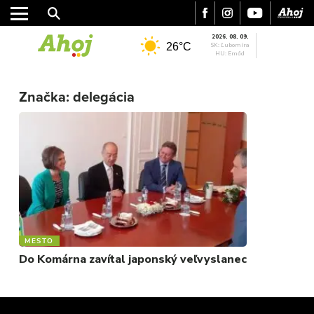
2026. 08. 09.
26°C
SK: Ľubomíra
HU: Emőd
MESTO
REGIÓN
Značka:
delegácia
ŠPORT
KULTÚRA
FOTKY
VIDEO
MIX
MESTO
Do Komárna zavítal japonský veľvyslanec