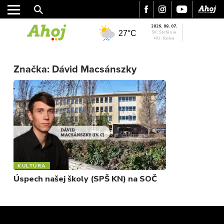
2026. 08. 07.
27°C
SK: Štefánia
HU: Ibolya
MESTO
REGIÓN
Značka:
Dávid Macsánszky
ŠPORT
KULTÚRA
FOTKY
VIDEO
MIX
KULTÚRA
Úspech našej školy (SPŠ KN) na SOČ