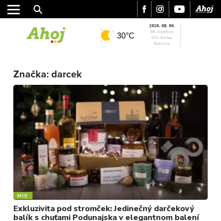
2026. 08. 06.
SK: Jozefína
30°C
HU: Berta,
Bettina
MESTO
Značka:
darcek
REGIÓN
ŠPORT
KULTÚRA
FOTKY
VIDEO
MIX
MIX
Exkluzivita pod stromček: Jedinečný darčekový
balík s chuťami Podunajska v elegantnom balení