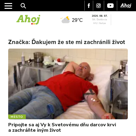
2026. 08. 07.
29°C
SK: Štefánia
HU: Ibolya
Značka:
Ďakujem že ste mi zachránili život
MESTO
REGIÓN
ŠPORT
KULTÚRA
FOTKY
VIDEO
MIX
MESTO
Pripojte sa aj Vy k Svetovému dňu darcov krvi
a zachráňte iným život