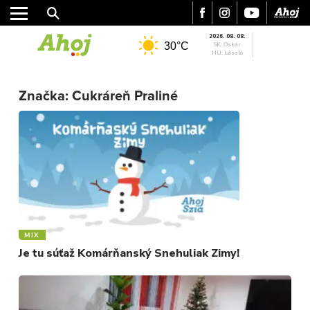
2026. 08. 08.
30°C
SK: Oskár
HU: László
Značka:
Cukráreň Praliné
MESTO
REGIÓN
ŠPORT
KULTÚRA
FOTKY
VIDEO
MIX
MIX
Je tu súťaž Komárňanský Snehuliak Zimy!