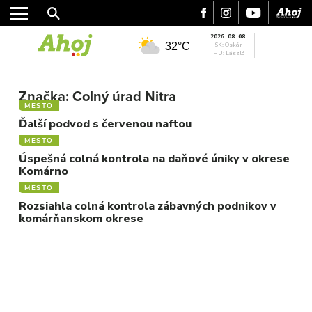
2026. 08. 08.
32°C
SK: Oskár
HU: László
MESTO
Značka:
Colný úrad Nitra
REGIÓN
MESTO
ŠPORT
Ďalší podvod s červenou naftou
KULTÚRA
MESTO
FOTKY
Úspešná colná kontrola na daňové úniky v okrese
Komárno
VIDEO
MESTO
MIX
Rozsiahla colná kontrola zábavných podnikov v
komárňanskom okrese