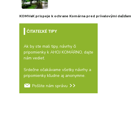
KOMVaK prispeje k ochrane Komárna pred prívalovými dažďami
ČITATEĽKÉ TIPY
Ak by ste mali tipy, návrhy či
pripomienky k AHOJ KOMÁRNO, dajte
nám vedieť.
Srdečne očakávame všetky návrhy a
pripomienky kľudne aj anonymne.
Pošlite nám správu