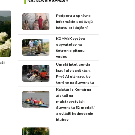
NAJNOVŠIE SPRÁVY
Podpora a správne
informácie dodávajú
istotu pri dojčení
KOMVaK vyzýva
obyvateľov na
šetrenie pitnou
vodou
li
Umelá inteligencia
jazdí aj v sanitkách.
Prvý AI ultrazvuk v
teréne na Slovensku
Kajakári z Komárna
získali na
majstrovstvách
Slovenska 52 medailí
a ovládli hodnotenie
klubov