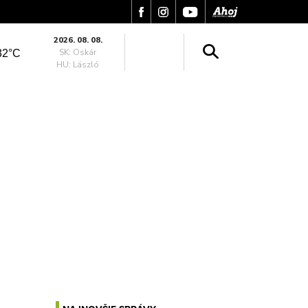
2026. 08. 08.
SK: Oskár
32°C
HU: László