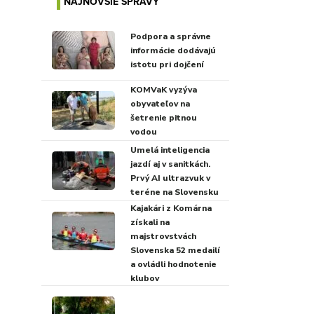
NAJNOVŠIE SPRÁVY
Podpora a správne
informácie dodávajú
istotu pri dojčení
KOMVaK vyzýva
obyvateľov na
šetrenie pitnou
vodou
Umelá inteligencia
jazdí aj v sanitkách.
Prvý AI ultrazvuk v
teréne na Slovensku
Kajakári z Komárna
získali na
majstrovstvách
Slovenska 52 medailí
a ovládli hodnotenie
klubov