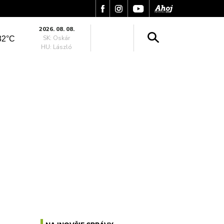
2026. 08. 08.
SK: Oskár
32°C
HU: László