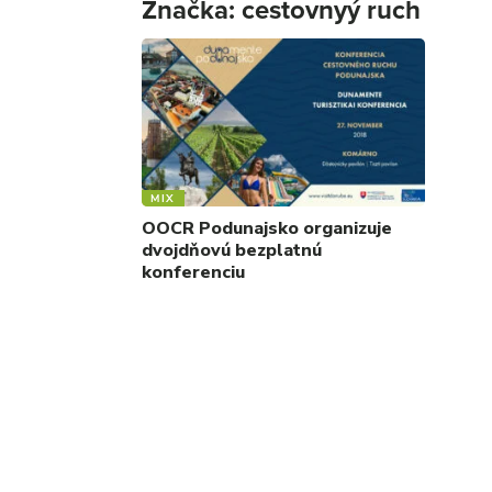
Značka:
cestovnyý ruch
MIX
OOCR Podunajsko organizuje
dvojdňovú bezplatnú
konferenciu