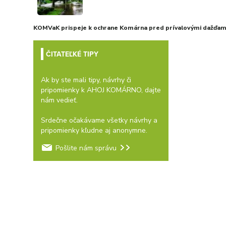
KOMVaK prispeje k ochrane Komárna pred prívalovými dažďami
ČITATEĽKÉ TIPY
Ak by ste mali tipy, návrhy či
pripomienky k AHOJ KOMÁRNO, dajte
nám vedieť.
Srdečne očakávame všetky návrhy a
pripomienky kľudne aj anonymne.
Pošlite nám správu