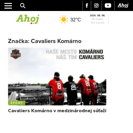
2026. 08. 08.
32°C
SK: Oskár
HU: László
MESTO
Značka:
Cavaliers Komárno
REGIÓN
ŠPORT
KULTÚRA
FOTKY
VIDEO
MIX
ŠPORT
Cavaliers Komárno v medzinárodnej súťaži