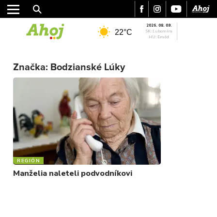
2026. 08. 09.
22°C
SK: Ľubomíra
HU: Emőd
MESTO
Značka:
Bodzianské Lúky
REGIÓN
ŠPORT
KULTÚRA
FOTKY
VIDEO
MIX
REGIÓN
Manželia naleteli podvodníkovi