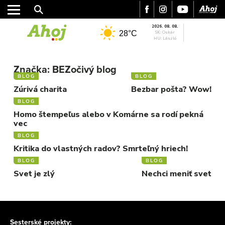
2026. 08. 08.
28°C
SK: Oskár
HU: László
MESTO
REGIÓN
Značka:
BEZočivý blog
BLOG
BLOG
ŠPORT
Zúrivá charita
Bezbar pošta? Wow!
KULTÚRA
BLOG
FOTKY
Homo štempeľus alebo v Komárne sa rodí pekná
VIDEO
vec
MIX
BLOG
Kritika do vlastných radov? Smrteľný hriech!
BLOG
BLOG
Svet je zlý
Nechci meniť svet
Sesterské projekty: