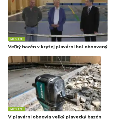
MESTO
Veľký bazén v krytej plavárni bol obnovený
MESTO
V plavárni obnovia veľký plavecký bazén