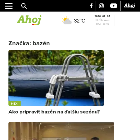
2026. 08. 07.
32°C
SK: Štefánia
HU: Ibolya
Značka:
bazén
MESTO
REGIÓN
ŠPORT
KULTÚRA
FOTKY
VIDEO
MIX
MIX
Ako pripraviť bazén na ďalšiu sezónu?