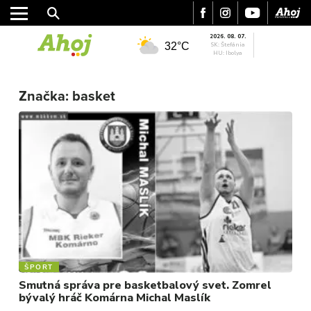
2026. 08. 07.
32°C
SK: Štefánia
HU: Ibolya
Značka:
basket
MESTO
REGIÓN
ŠPORT
KULTÚRA
FOTKY
ŠPORT
Smutná správa pre basketbalový svet. Zomrel
VIDEO
bývalý hráč Komárna Michal Maslík
MIX