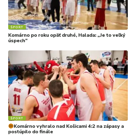
ŠPORT
Komárno po roku opäť druhé, Halada: „Je to veľký
úspech“
ŠPORT
Komárno vyhralo nad Košicami 4:2 na zápasy a
postúpilo do finále