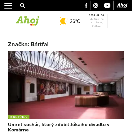
2026. 08. 06.
SK: Jozefína
26°C
HU: Berta,
Bettina
MESTO
Značka:
Bártfai
REGIÓN
ŠPORT
KULTÚRA
FOTKY
VIDEO
MIX
KULTÚRA
Umrel sochár, ktorý zdobil Jókaiho divadlo v
Komárne