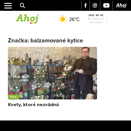
2026. 08. 09.
26°C
SK: Ľubomíra
HU: Emőd
MESTO
REGIÓN
Značka:
balzamované kytice
ŠPORT
KULTÚRA
FOTKY
VIDEO
MIX
MIX
Kvety, ktoré nezvädnú