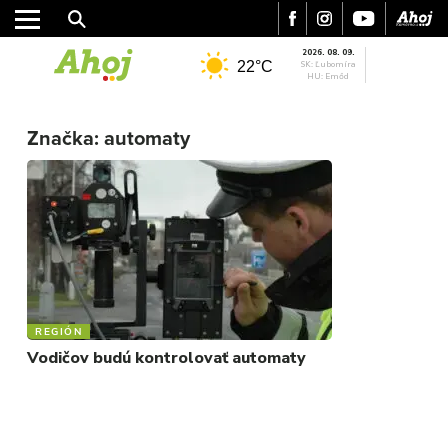
2026. 08. 09.
22°C
SK: Ľubomíra
HU: Emőd
MESTO
Značka:
automaty
REGIÓN
ŠPORT
KULTÚRA
FOTKY
VIDEO
MIX
REGIÓN
Vodičov budú kontrolovať automaty