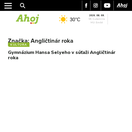
2026. 08. 09.
30°C
SK: Ľubomíra
HU: Emőd
MESTO
Značka:
Angličtinár roka
REGIÓN
KULTÚRA
ŠPORT
Gymnázium Hansa Selyeho v súťaži Angličtinár
roka
KULTÚRA
FOTKY
VIDEO
MIX