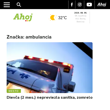
2026. 08. 06.
SK: Jozefína
32°C
HU: Berta,
Bettina
MESTO
REGIÓN
Značka:
ambulancia
ŠPORT
KULTÚRA
FOTKY
VIDEO
MIX
MESTO
Dievča (2 mes.) nepreviezla sanitka, zomrelo