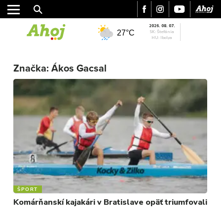
2026. 08. 07.
27°C
SK: Štefánia
HU: Ibolya
MESTO
REGIÓN
Značka:
Ákos Gacsal
ŠPORT
KULTÚRA
FOTKY
VIDEO
MIX
ŠPORT
Komárňanskí kajakári v Bratislave opäť triumfovali