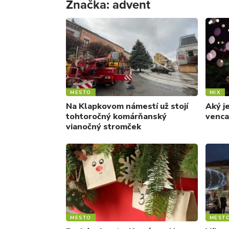
Značka:
advent
MESTO
MIX
Na Klapkovom námestí už stojí
Aký j
tohtoročný komárňanský
venca?
vianočný stromček
MESTO
MEST