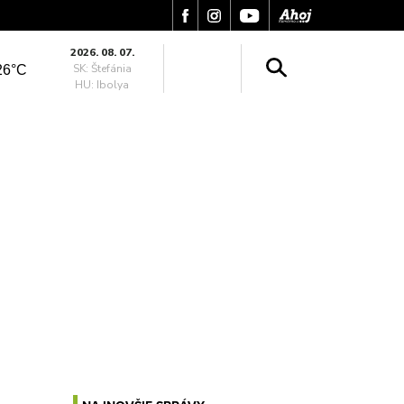
2026. 08. 07.
SK: Štefánia
26°C
HU: Ibolya