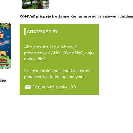
KOMVaK prispeje k ochrane Komárna pred prívalovými dažďami
ČITATEĽKÉ TIPY
Ak by ste mali tipy, návrhy či
pripomienky k AHOJ KOMÁRNO, dajte
nám vedieť.
Srdečne očakávame všetky návrhy a
pripomienky kľudne aj anonymne.
šie
Pošlite nám správu