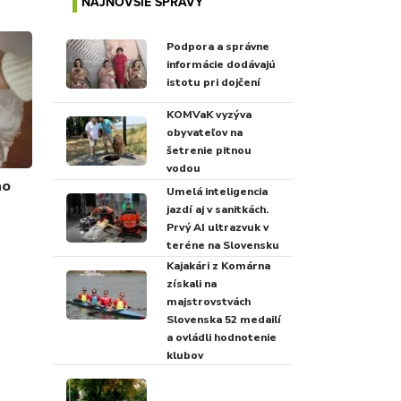
NAJNOVŠIE SPRÁVY
Podpora a správne
informácie dodávajú
istotu pri dojčení
KOMVaK vyzýva
obyvateľov na
šetrenie pitnou
vodou
ho
Umelá inteligencia
jazdí aj v sanitkách.
Prvý AI ultrazvuk v
teréne na Slovensku
Kajakári z Komárna
získali na
majstrovstvách
Slovenska 52 medailí
a ovládli hodnotenie
klubov