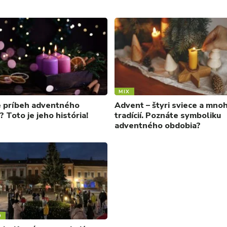
MIX
e príbeh adventného
Advent – štyri sviece a mno
 Toto je jeho história!
tradícií. Poznáte symboliku
adventného obdobia?
O