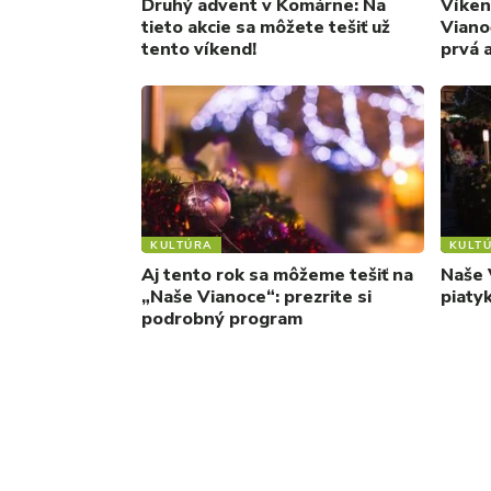
Druhý advent v Komárne: Na
Víken
tieto akcie sa môžete tešiť už
Viano
tento víkend!
prvá 
KULTÚRA
KULT
Aj tento rok sa môžeme tešiť na
Naše 
„Naše Vianoce“: prezrite si
piaty
podrobný program