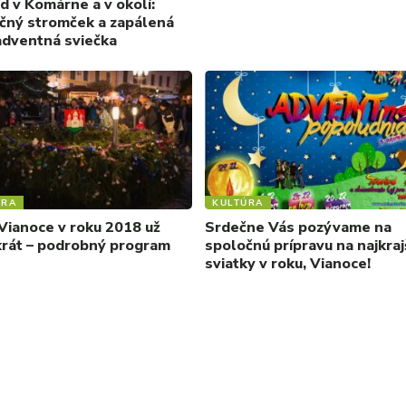
d v Komárne a v okolí:
čný stromček a zapálená
adventná sviečka
ÚRA
KULTÚRA
Vianoce v roku 2018 už
Srdečne Vás pozývame na
krát – podrobný program
spoločnú prípravu na najkraj
sviatky v roku, Vianoce!