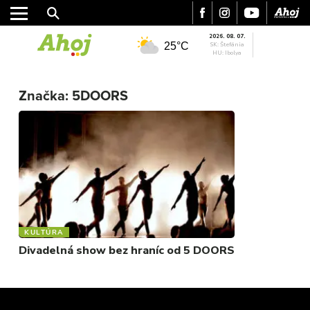
2026. 08. 07.
25°C
SK: Štefánia
HU: Ibolya
MESTO
REGIÓN
Značka:
5DOORS
ŠPORT
KULTÚRA
FOTKY
VIDEO
MIX
KULTÚRA
Divadelná show bez hraníc od 5 DOORS