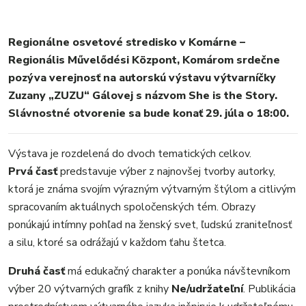
Regionálne osvetové stredisko v Komárne –
Regionális Művelődési Központ, Komárom srdečne
pozýva verejnosť na autorskú výstavu výtvarníčky
Zuzany „ZUZU“ Gálovej s názvom She is the Story.
Slávnostné otvorenie sa bude konať 29. júla o 18:00.
Výstava je rozdelená do dvoch tematických celkov.
Prvá časť
predstavuje výber z najnovšej tvorby autorky,
ktorá je známa svojím výrazným výtvarným štýlom a citlivým
spracovaním aktuálnych spoločenských tém. Obrazy
ponúkajú intímny pohľad na ženský svet, ľudskú zraniteľnosť
a silu, ktoré sa odrážajú v každom ťahu štetca.
Druhá časť
má edukačný charakter a ponúka návštevníkom
výber 20 výtvarných grafík z knihy
Ne/udržateľní
. Publikácia