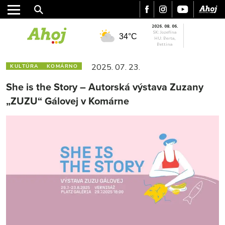
2026. 08. 06.
SK: Jozefína
34°C
HU: Berta,
Bettina
2025. 07. 23.
KULTÚRA
KOMÁRNO
She is the Story – Autorská výstava Zuzany
„ZUZU“ Gálovej v Komárne
MESTO