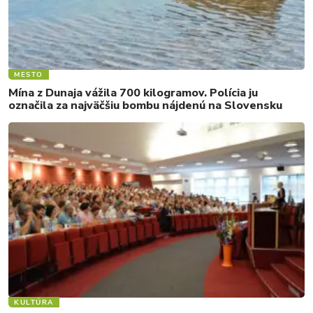
MESTO
Mína z Dunaja vážila 700 kilogramov. Polícia ju
označila za najväčšiu bombu nájdenú na Slovensku
KULTÚRA