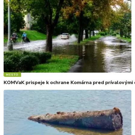
MESTO
KOMVaK prispeje k ochrane Komárna pred prívalovými d