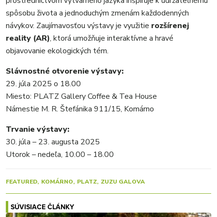
prostredníctvom výtvarného jazyka inšpiruje k udržateľnému
spôsobu života a jednoduchým zmenám každodenných
návykov. Zaujímavosťou výstavy je využitie
rozšírenej
reality (AR)
, ktorá umožňuje interaktívne a hravé
objavovanie ekologických tém.
Slávnostné otvorenie výstavy:
29. júla 2025 o 18.00
Miesto: PLATZ Gallery Coffee & Tea House
Námestie M. R. Štefánika 911/15, Komárno
Trvanie výstavy:
30. júla – 23. augusta 2025
Utorok – nedeľa, 10.00 – 18.00
FEATURED
KOMÁRNO
PLATZ
ZUZU GALOVA
SÚVISIACE ČLÁNKY