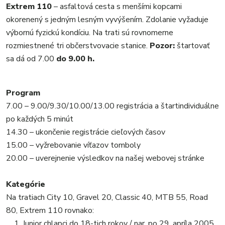
Extrem 110
– asfaltová cesta s menšími kopcami
okorenený s jedným lesným vyvýšením. Zdolanie vyžaduje
výbornú fyzickú kondíciu. Na trati sú rovnomerne
rozmiestnené tri občerstvovacie stanice.
Pozor:
štartovať
sa dá od 7.00
do 9.00 h.
Program
7.00 – 9.00/9.30/10.00/13.00 registrácia a štartindividuálne
po každých 5 minút
14.30 – ukončenie registrácie cieľových časov
15.00 – vyžrebovanie víťazov tomboly
20.00 – uverejnenie výsledkov na našej webovej stránke
Kategórie
Na tratiach City 10, Gravel 20, Classic 40, MTB 55, Road
80, Extrem 110 rovnako:
1. Junior chlapci do 18-tich rokov / nar. po 29. apríla 2005