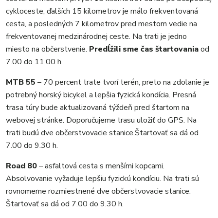
cykloceste, ďalších 15 kilometrov je málo frekventovaná
cesta, a posledných 7 kilometrov pred mestom vedie na
frekventovanej medzinárodnej ceste. Na trati je jedno
miesto na občerstvenie.
Predĺžili sme čas štartovania
od
7.00 do 11.00 h.
MTB 55
– 70 percent trate tvorí terén, preto na zdolanie je
potrebný horský bicykel a lepšia fyzická kondícia. Presná
trasa túry bude aktualizovaná týždeň pred štartom na
webovej stránke. Doporučujeme trasu uložiť do GPS. Na
trati budú dve občerstvovacie stanice.Štartovať sa dá od
7.00 do 9.30 h.
Road 80
– asfaltová cesta s menšími kopcami.
Absolvovanie vyžaduje lepšiu fyzickú kondíciu. Na trati sú
rovnomerne rozmiestnené dve občerstvovacie stanice.
Štartovať sa dá od 7.00 do 9.30 h.