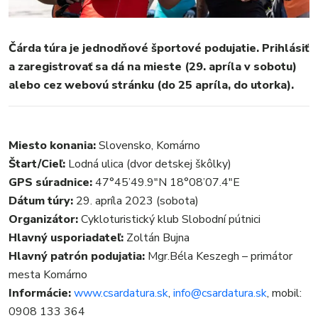
Čárda túra je jednodňové športové podujatie. Prihlásiť
a zaregistrovať sa dá na mieste (29. apríla v sobotu)
alebo cez webovú stránku (do 25 apríla, do utorka).
MESTO
REGIÓN
ŠPORT
Miesto konania:
Slovensko, Komárno
KULTÚRA
Štart/Cieľ:
Lodná ulica (dvor detskej škôlky)
FOTKY
GPS súradnice:
47°45’49.9″N 18°08’07.4″E
VIDEO
Dátum túry:
29. apríla 2023 (sobota)
MIX
Organizátor:
Cykloturistický klub Slobodní pútnici
Hlavný usporiadateľ:
Zoltán Bujna
Hlavný patrón podujatia:
Mgr.Béla Keszegh – primátor
mesta Komárno
Informácie:
www.csardatura.sk
,
info@csardatura.sk
, mobil:
0908 133 364