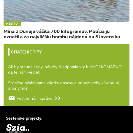
MESTO
Mína z Dunaja vážila 700 kilogramov. Polícia ju
označila za najväčšiu bombu nájdenú na Slovensku
ČITATEĽKÉ TIPY
Ak by ste mali tipy, návrhy či pripomienky k AHOJ KOMÁRNO,
dajte nám vedieť.
Srdečne očakávame všetky návrhy a pripomienky kľudne aj
anonymne.
Pošlite nám správu
Sesterské projekty: