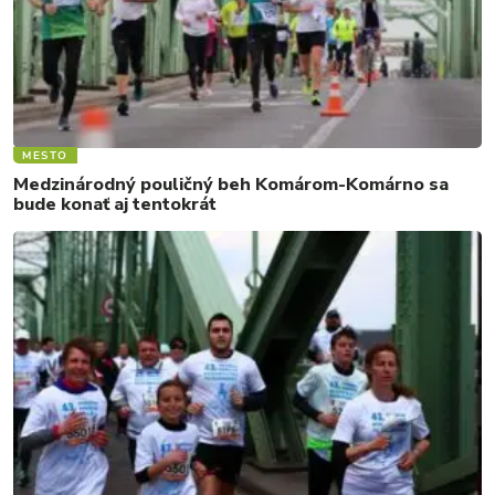
MESTO
Medzinárodný pouličný beh Komárom-Komárno sa
bude konať aj tentokrát