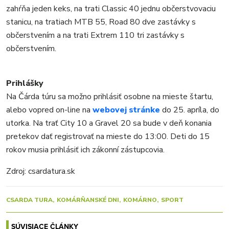
zahŕňa jeden keks, na trati Classic 40 jednu občerstvovaciu
stanicu, na tratiach MTB 55, Road 80 dve zastávky s
občerstvením a na trati Extrem 110 tri zastávky s
občerstvením.
Prihlášky
Na Čárda túru sa možno prihlásiť osobne na mieste štartu,
alebo vopred on-line na
webovej stránke
do 25. apríla, do
utorka. Na trať City 10 a Gravel 20 sa bude v deň konania
pretekov dať registrovať na mieste do 13:00. Deti do 15
rokov musia prihlásiť ich zákonní zástupcovia.
Zdroj: csardatura.sk
CSARDA TURA
KOMÁRŇANSKÉ DNI
KOMÁRNO
SPORT
SÚVISIACE ČLÁNKY