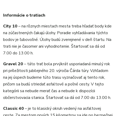
Informácie o tratiach
City 10
– na rôznych miestach mesta treba hľadať body kde
na zúčastnených čakajú úlohy. Poradie vyhľadávania týchto
bodov je ľubovoľné. Úlohy budú zverejnené v deň štartu. Na
trati nie je časomer ani vyhodnotenie. Štartovať sa dá od
7.00 do 13.00 h.
Gravel 20
– táto trať bola prvýkrát usporiadaná minulý rok
pri príležitosti jubilejného 20. výročia Čárda túry. Vzhľadom
na jej úspech budeme túto trasu vyznačovať aj tento rok,
pričom sa budú striedať asfaltové a poľné cesty. V tejto
kategórii sa nebude merať čas a nebude k dispozícii
občerstvovacia stanica. Štartovať sa dá od 7.00 do 13.00 h.
Classic 40
– je to klasický okruh vedený na asfaltovej
ceste. Za mestom prvých 15 kilometrov sa ide po bezpečnej