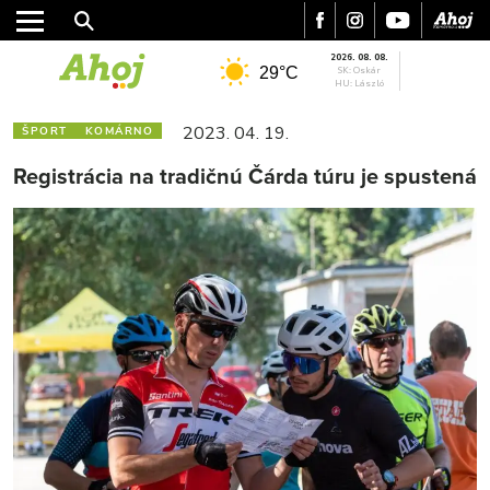
2026. 08. 08.
29°C
SK: Oskár
HU: László
2023. 04. 19.
ŠPORT
KOMÁRNO
Registrácia na tradičnú Čárda túru je spustená