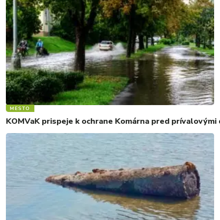
MESTO
KOMVaK prispeje k ochrane Komárna pred prívalovými d