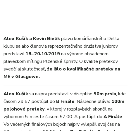
Alex Kušík a Kevin Bielik
plavci komárňanského Delta
klubu sa ako členovia reprezentačného družstva juniorov
predstavil
18.-20.10.2019
na výborne obsadenom
plaveckom mítingu Plzenské šprinty. O kvalite pretekov
svedčí aj skutočnosť
, že išlo o kvalifikačné preteky na
ME v Glasgowe.
Alex Kušík
sa najprv predstavil v disciplíne
50m prsia
, kde
časom 29,57 postúpil do
B Finále
. Následne plával
100m
polohové preteky
, v ktorej v rozplavbách skončil na
výbornom 5. mieste časom 57,00. A postúpil do
A Finále
Vo večerných finálových bojoch najprv vylepšil svoj čas na