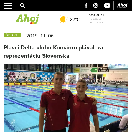
2026. 08. 08.
22°C
SK: Oskár
HU: László
2019. 11. 06.
ŠPORT
Plavci Delta klubu Komárno plávali za
reprezentáciu Slovenska