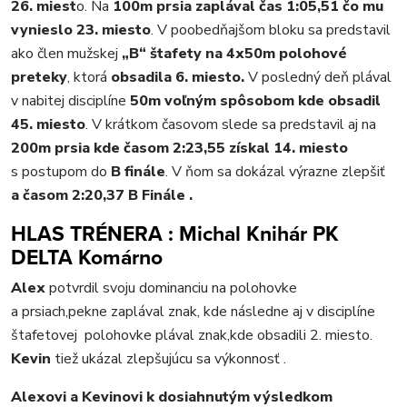
26. miest
o. Na
100m prsia
zaplával čas 1:05,51 čo mu
vynieslo 23. miesto
. V poobedňajšom bloku sa predstavil
ako člen mužskej
„B“ štafety na 4x50m polohové
preteky
, ktorá
obsadila 6. miesto.
V posledný deň plával
v nabitej disciplíne
50m voľným spôsobom kde obsadil
45. miesto
. V krátkom časovom slede sa predstavil aj na
200m prsia kde časom 2:23,55 získal 14. miesto
s postupom do
B finále
. V ňom sa dokázal výrazne zlepšiť
a časom 2:20,37 B Finále .
HLAS TRÉNERA : Michal Knihár PK
DELTA Komárno
Alex
potvrdil svoju dominanciu na polohovke
a prsiach,pekne zaplával znak, kde následne aj v disciplíne
štafetovej polohovke plával znak,kde obsadili 2. miesto.
Kevin
tiež ukázal zlepšujúcu sa výkonnosť .
Alexovi a Kevinovi k dosiahnutým výsledkom