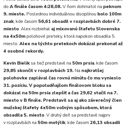
do
A finále časom 4:28,08.
V ňom dohmatol na
peknom
9. mieste.
Poslednou individuálnou disciplínou
bolo 100m
znak
, kde časom
56,61 obsadil v rozplavbách dobré 7.
miesto
. Alex rozbiehal
aj mixovanú štafetu Slovenska
na 4x50m
polohové preteky, ktorá napokon obsadila 5.
miesto.
Alex na týchto pretekoch dokázal prekonať až
4 osobné rekordy.
Kevin Bielik
sa tiež predstavil na
50m prsia
, kde časom
29,85 skončil v rozplavbách 19.
Na
najkratšej
polohovke zaplával čas rovnú minútu čo mu vynieslo
31. pozíciu.
V popoludňajšom finálovom bloku sa
dokázal na 50m prsia zlepšiť a čas 29,62 stačil na 7.
miesto v B finále. Predstavil sa aj ako záverečný
člen
mužskej štafety 4x50m voľným spôsobom, ktorá
obsadila 5. miesto
. V druhý deň sa predstavil najprv
v rozplavbách na
50m motýlik
, kde časom
26,13 obsadil