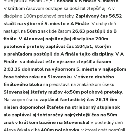
50m prsia a časom 29,51
obsadil v B finále 5. miesto
.
V krátkom časovom odstupe sa dokázal zlepšiť aj A v
disciplíne 100m polohové preteky.
Zaplávaný čas 56,52
stačil na výborné 5. miesto v A Finále
V druhý deň
nastúpil na
50m zn
ak kde časom
26,63 postúpil do B
finále
.
V Alexovej najsilnejšej
disciplíne 200m
polohové preteky zaplával čas 2:04,51, ktorým
s prehľadom postúpil do A finále tejto
disciplíny
.
V A
Finále sa dokázal ešte výrazne zlepšiť a časom
2:03,35 dohmatol na výbornom 5. mieste v najlepšom
čase tohto roku na Slovensku
. V
závere druhého
finálového bloku
sa predstavil na znakárskom úseku
Slovenskej štafety mužov 4x50m polohové preteky
.
Na svojom úseku
zaplával fantastický čas 26,13 čím
nielen dopomohol štafete na strieborný stupienok
ale
zaplával aj tohtoročný najrýchlejší čas na 50m
znak v krátkom bazéne na Slovensku!
V posledný deň
Alexa čakala dlhá
400m polohovka
, v ktorej opäť postúpil