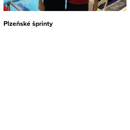
Plzeňské šprinty
MESTO
REGIÓN
ŠPORT
KULTÚRA
FOTKY
VIDEO
MIX