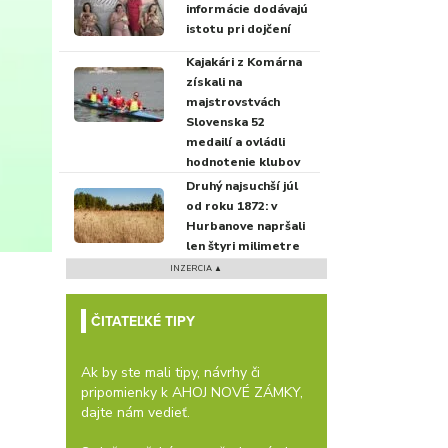
informácie dodávajú
istotu pri dojčení
Kajakári z Komárna
získali na
majstrovstvách
Slovenska 52
medailí a ovládli
hodnotenie klubov
Druhý najsuchší júl
od roku 1872: v
Hurbanove napršali
len štyri milimetre
INZERCIA ▲
ČITATEĽKÉ TIPY
Ak by ste mali tipy, návrhy či
pripomienky k AHOJ NOVÉ ZÁMKY,
dajte nám vedieť.