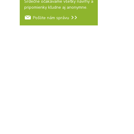
Srdečne očakávame všetky návrhy a
pripomienky kľudne aj anonymne.
Pošlite nám správu