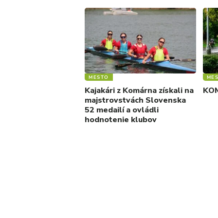
MESTO
ME
Kajakári z Komárna získali na
KOM
majstrovstvách Slovenska
52 medailí a ovládli
hodnotenie klubov