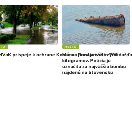
STO
MESTO
VaK prispeje k ochrane Komárna pred prívalovými dažďam
Mína z Dunaja vážila 700
kilogramov. Polícia ju
označila za najväčšiu bombu
nájdenú na Slovensku