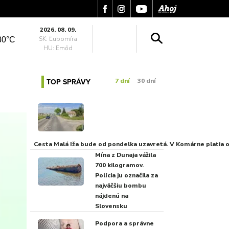
2026. 08. 09.
SK: Ľubomíra
30°C
HU: Emőd
TOP SPRÁVY
7 dní
30 dní
Cesta Malá Iža bude od pondelka uzavretá. V Komárne platia
Mína z Dunaja vážila
700 kilogramov.
Polícia ju označila za
najväčšiu bombu
nájdenú na
Slovensku
Podpora a správne