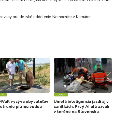
sťom večera bude ‚macher‘ s loptou, finalista MS vo freestyle
novaný pre detské oddelenie Nemocnice v Komárne.
STO
ĽUDIA
VaK vyzýva obyvateľov
Umelá inteligencia jazdí aj v
šetrenie pitnou vodou
sanitkách. Prvý AI ultrazvuk
v teréne na Slovensku