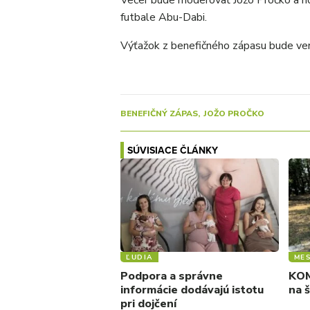
Večer bude moderovať Jožo Pročko a ho
futbale Abu-Dabi.
Výťažok z benefičného zápasu bude ve
BENEFIČNÝ ZÁPAS
JOŽO PROČKO
SÚVISIACE ČLÁNKY
ĽUDIA
ME
Podpora a správne
KOM
informácie dodávajú istotu
na 
pri dojčení