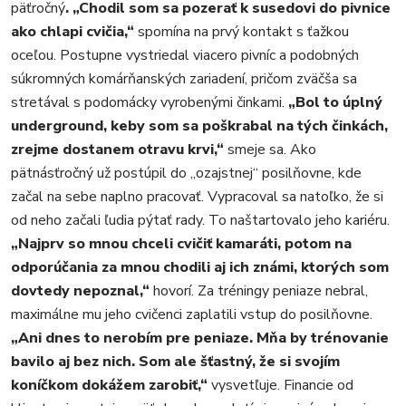
päťročný
. „Chodil som sa pozerať k susedovi do pivnice
ako chlapi cvičia,“
spomína na prvý kontakt s ťažkou
oceľou. Postupne vystriedal viacero pivníc a podobných
súkromných komárňanských zariadení, pričom zväčša sa
stretával s podomácky vyrobenými činkami.
„Bol to úplný
underground, keby som sa poškrabal na tých činkách,
zrejme dostanem otravu krvi,“
smeje sa. Ako
pätnásťročný už postúpil do „ozajstnej“ posilňovne, kde
začal na sebe naplno pracovať. Vypracoval sa natoľko, že si
od neho začali ľudia pýtať rady. To naštartovalo jeho kariéru.
„Najprv so mnou chceli cvičiť kamaráti, potom na
odporúčania za mnou chodili aj ich známi, ktorých som
dovtedy nepoznal,“
hovorí. Za tréningy peniaze nebral,
maximálne mu jeho cvičenci zaplatili vstup do posilňovne.
„Ani dnes to nerobím pre peniaze. Mňa by trénovanie
bavilo aj bez nich. Som ale šťastný, že si svojím
koníčkom dokážem zarobiť,“
vysvetľuje. Financie od