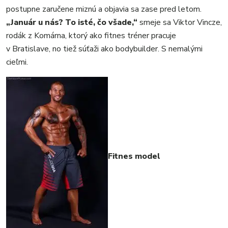
REGIÓN
postupne zaručene miznú a objavia sa zase pred letom.
ŠPORT
„Január u nás? To isté, čo všade,“
smeje sa Viktor Vincze,
KULTÚRA
rodák z Komárna, ktorý ako fitnes tréner pracuje
FOTKY
v Bratislave, no tiež súťaži ako bodybuilder. S nemalými
VIDEO
cieľmi.
MIX
Fitnes model