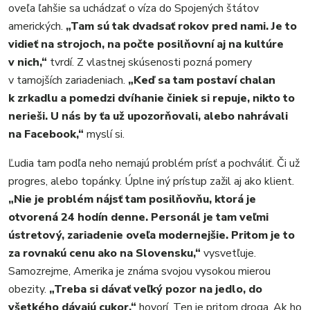
oveľa ľahšie sa uchádzať o víza do Spojených štátov
amerických.
„Tam sú tak dvadsať rokov pred nami. Je to
vidieť na strojoch, na počte posilňovní aj na kultúre
v nich,“
tvrdí. Z vlastnej skúsenosti pozná pomery
v tamojších zariadeniach.
„Keď sa tam postaví chalan
k zrkadlu a pomedzi dvíhanie činiek si repuje, nikto to
nerieši. U nás by ťa už upozorňovali, alebo nahrávali
na Facebook,“
myslí si.
Ľudia tam podľa neho nemajú problém prísť a pochváliť. Či už
progres, alebo topánky. Úplne iný prístup zažil aj ako klient.
„Nie je problém nájsť tam posilňovňu, ktorá je
otvorená 24 hodín denne. Personál je tam veľmi
ústretový, zariadenie oveľa modernejšie. Pritom je to
za rovnakú cenu ako na Slovensku,“
vysvetľuje.
Samozrejme, Amerika je známa svojou vysokou mierou
obezity.
„Treba si dávať veľký pozor na jedlo, do
všetkého dávajú cukor,“
hovorí. Ten je pritom droga. Ak ho