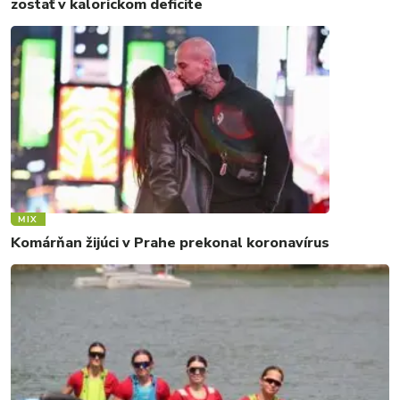
zostať v kalorickom deficite
MIX
Komárňan žijúci v Prahe prekonal koronavírus