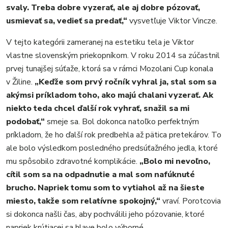
svaly. Treba dobre vyzerať, ale aj dobre pózovať,
usmievať sa, vedieť sa predať,“
vysvetľuje Viktor Vincze.
V tejto kategórii zameranej na estetiku tela je Viktor
vlastne slovenským priekopníkom. V roku 2014 sa zúčastnil
prvej tunajšej súťaže, ktorá sa v rámci Mozolani Cup konala
v Žiline.
„Keďže som prvý ročník vyhral ja, stal som sa
akýmsi príkladom toho, ako majú chalani vyzerať. Ak
niekto teda chcel ďalší rok vyhrať, snažil sa mi
podobať,“
smeje sa. Bol dokonca natoľko perfektným
príkladom, že ho ďalší rok predbehla až pätica pretekárov. To
ale bolo výsledkom posledného predsúťažného jedla, ktoré
mu spôsobilo zdravotné komplikácie.
„Bolo mi nevoľno,
cítil som sa na odpadnutie a mal som nafúknuté
brucho. Napriek tomu som to vytiahol až na šieste
miesto, takže som relatívne spokojný,“
vraví. Porotcovia
si dokonca našli čas, aby pochválili jeho pózovanie, ktoré
napriek krútiacej sa hlave bolo výborné.