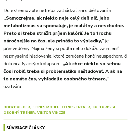
Do extrémov ale netreba zachádzať ani s diétovaním.
„Samozrejme, ak niekto neje celý deň nič, jeho
metabolizmus sa spomaľuje, je malátny a neschudne.
Preto si treba strážiť príjem kalórií. Je to trochu
náročnejšie na čas, ale prináša to výsledky,“
je
presvedčený. Najmä ženy si podľa neho dokážu zaumieniť
nezmyselné hladovanie, ktoré zaručene končí neúspechom, či
dokonca fyzickým kolapsom.
„Ak chce niekto so sebou
čosi robiť, treba si problematiku naštudovať. A ak na
to nemáte čas, vyhľadajte osobného trénera,“
uzatvára.
BODYBUILDER
FITNES MODEL
FITNES TRÉNER
KULTURISTA
OSOBNÝ TRÉNER
VIKTOR VINCZE
SÚVISIACE ČLÁNKY