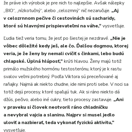
že práve ich výrobok je pre nich to najlepšie. Avšak nálepky
„BIO“, „nízkotučný“, alebo „celozrnný“ nič nezaručuje.
„Aj
v celozrnnom pečive či cestovinách sú sacharidy,
ktoré sú hlavnými prispievateľmi na váhe,“
vysvetľuje.
Ľudia tiež veria tomu, že jesť po šiestej je nezdravé.
„Nie je
vôbec dôležité kedy ješ, ale čo. Ďalšou dogmou, ktorej
veria, je že ženy by nemali cvičiť s činkami, lebo budú
chlapské. Úplná hlúposť,“
krúti hlavou. Ženy majú totiž
primálo mužského hormónu testosterónu, ktorý je k rastu
svalov veľmi potrebný. Podľa Viktora sú preceňované aj
raňajky. Najmä ak niekto chudne, ide nimi proti sebe. V noci sa
totiž dejú procesy, ktoré spaľujú tuk. Ak si ráno niekto dá
džús, pečivo, alebo iné cukry, tieto procesy zastavuje.
„Ani
v praveku si človek neotvoril ráno chladničku
a nevybral vajcia a slaninu. Najprv si musel jedlo
uloviť a nazbierať, teda vykonať fyzickú aktivitu,“
vysvetľuje.