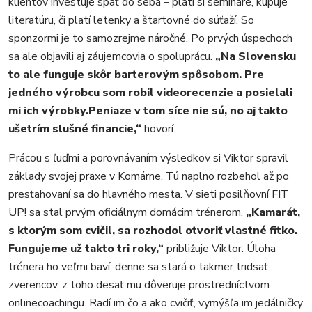
klientov investuje späť do seba – platí si semináre, kupuje
literatúru, či platí letenky a štartovné do súťaží. So
sponzormi je to samozrejme náročné. Po prvých úspechoch
sa ale objavili aj záujemcovia o spoluprácu.
„Na Slovensku
to ale funguje skôr barterovým spôsobom. Pre
jedného výrobcu som robil videorecenzie a posielali
mi ich výrobky.Peniaze v tom síce nie sú, no aj takto
ušetrím slušné financie,“
hovorí.
Prácou s ľuďmi a porovnávaním výsledkov si Viktor spravil
základy svojej praxe v Komárne. Tú naplno rozbehol až po
presťahovaní sa do hlavného mesta. V sieti posilňovní FIT
UP! sa stal prvým oficiálnym domácim trénerom.
„Kamarát,
s ktorým som cvičil, sa rozhodol otvoriť vlastné fitko.
Fungujeme už takto tri roky,“
približuje Viktor. Úloha
trénera ho veľmi baví, denne sa stará o takmer tridsať
zverencov, z toho desať mu dôveruje prostredníctvom
onlinecoachingu. Radí im čo a ako cvičiť, vymýšľa im jedálničky