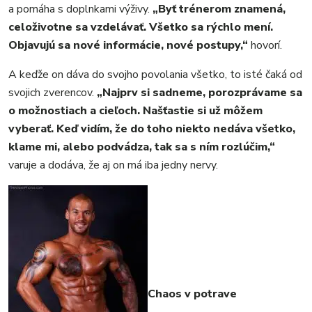
a pomáha s doplnkami výživy.
„Byť trénerom znamená,
celoživotne sa vzdelávať. Všetko sa rýchlo mení.
Objavujú sa nové informácie, nové postupy,“
hovorí.
A keďže on dáva do svojho povolania všetko, to isté čaká od
svojich zverencov.
„Najprv si sadneme, porozprávame sa
o možnostiach a cieľoch. Našťastie si už môžem
vyberať. Keď vidím, že do toho niekto nedáva všetko,
klame mi, alebo podvádza, tak sa s ním rozlúčim,“
varuje a dodáva, že aj on má iba jedny nervy.
Chaos v potrave