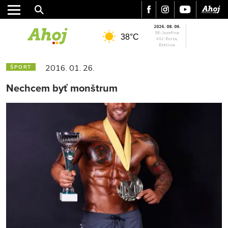
2026. 08. 06.
SK: Jozefína
38°C
HU: Berta,
Bettina
2016. 01. 26.
ŠPORT
Nechcem byť monštrum