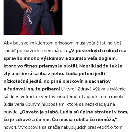
Aby bol svojim klientom prínosom, musí veľa čítať, no tiež
chodiť po kurzoch a seminároch.
„V posledných rokoch sa
spravilo mnoho výskumov a zbúralo veľa dogiem,
ktoré vo fitnes priemysle platili. Napríklad že tuk je
zlý a priberá sa iba z neho. Ľudia potom jedli
nízkotučné jedlá, no plné bielkovín a sachariov
a čudovali sa, že priberali,“
tvrdí. Zdravá výživa a cvičenie
sú dnes veľmi frekventovanou témou. Napriek tomu mnohí
ľudia veria úplným hlúpostiam, ktoré sa nezakladajú na
pravde.
„Osveta je slabá. Ľudia sú úplne stratení v tom,
čo je zdravé a čo nie. Čo musia robiť a čo nemôžu,“
hovorí. Výrobcovia sa snažia nakupujúcich presvedčiť o tom,