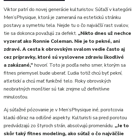
Viktor patrí do novej generácie kulturistov. Súťaží v kategórii
Men’sPhysique, ktorá je zameraná na estetickú stránku
postavy a symetriu tela. Nejde tu o čo najväčší rast svalov,
tie sa dokonca považujú za defekt.
„Nikto dnes už nechce
vyzerať ako Ronnie Coleman. Nie je to pekné, ani
zdravé. A cesta k obrovským svalom vedie často aj
cez prípravky, ktoré sú vyslovene zdraviu škodlivé
a zakázané,“
hovorí. Toto je podľa neho smer, ktorým sa
fitnes priemysel bude uberať. Ľudia totiž chcú byť pekní,
atletickí a chcú mať funkčné telo. Roky obrovských
neobratných monštier sú tak zrejme už definitívne
minulosťou.
Aj súťažné pózovanie je v Men’sPhysique iné, porotcovia
kladú dôraz na odlišné aspekty. Kulturisti sa pred porotou
predvádzajú zo štyroch strán, absolvujú promenádu.
„Je to
skôr taký fitnes modeling, ako súťaž o čo najväčšie