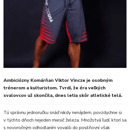
Ambiciózny Komárňan Viktor Vincze je osobným
trénerom a kulturistom. Tvrdí, že éra veľkých
svalovcov už skončila, dnes letia skôr atletické telá.
Tú správnu jednoručku snáď nikdy nenájdem, povzdychne si
v týchto dňoch nejeden miesič železa. Množstvá ľudí, ktorí sa
MESTO
s novoročným odhodlaním vovalili do posilňovní však