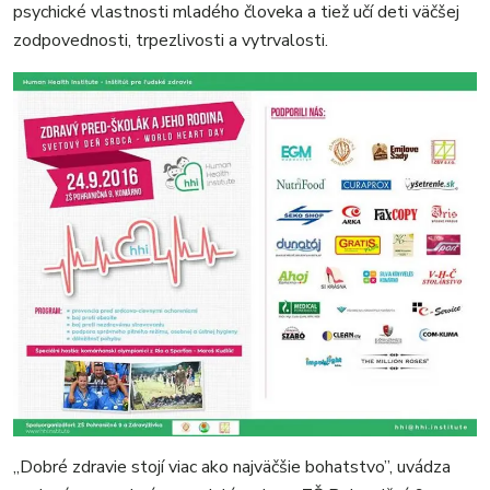
psychické vlastnosti mladého človeka a tiež učí deti väčšej
zodpovednosti, trpezlivosti a vytrvalosti.
„Dobré zdravie stojí viac ako najväčšie bohatstvo”, uvádza