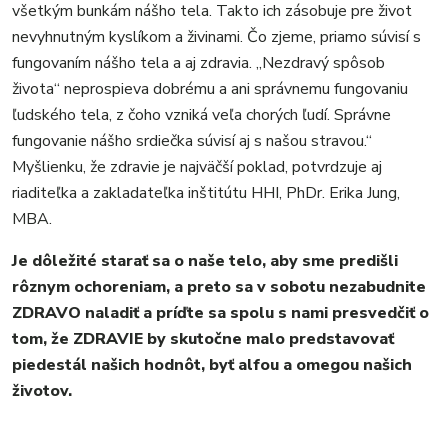
všetkým bunkám nášho tela. Takto ich zásobuje pre život
nevyhnutným kyslíkom a živinami. Čo zjeme, priamo súvisí s
fungovaním nášho tela a aj zdravia. „Nezdravý spôsob
života“ neprospieva dobrému a ani správnemu fungovaniu
ľudského tela, z čoho vzniká veľa chorých ľudí. Správne
fungovanie nášho srdiečka súvisí aj s našou stravou.“
Myšlienku, že zdravie je najväčší poklad, potvrdzuje aj
riaditeľka a zakladateľka inštitútu HHI, PhDr. Erika Jung,
MBA.
Je dôležité starať sa o naše telo, aby sme predišli
rôznym ochoreniam, a preto sa v sobotu nezabudnite
ZDRAVO naladiť a príďte sa spolu s nami presvedčiť o
tom, že ZDRAVIE by skutočne malo predstavovať
piedestál našich hodnôt, byť alfou a omegou našich
životov.