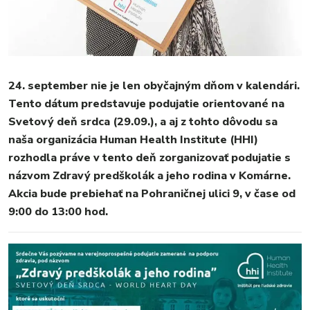
24. september nie je len obyčajným dňom v kalendári.
Tento dátum predstavuje podujatie orientované na
Svetový deň srdca (29.09.), a aj z tohto dôvodu sa
naša organizácia Human Health Institute (HHI)
rozhodla práve v tento deň zorganizovať podujatie s
názvom Zdravý predškolák a jeho rodina v Komárne.
Akcia bude prebiehať na Pohraničnej ulici 9, v čase od
MESTO
9:00 do 13:00 hod.
REGIÓN
ŠPORT
KULTÚRA
FOTKY
VIDEO