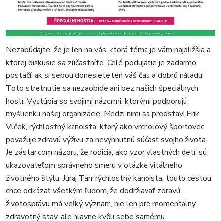
Nezabúdajte, že je len na vás, ktorá téma je vám najbližšia a
ktorej diskusie sa zúčastníte. Celé podujatie je zadarmo,
postačí, ak si sebou donesiete len váš čas a dobrú náladu.
Toto stretnutie sa nezaobíde ani bez našich špeciálnych
hostí. Vystúpia so svojimi názormi, ktorými podporujú
myšlienku našej organizácie. Medzi nimi sa predstaví Erik
Vlček, rýchlostný kanoista, ktorý ako vrcholový športovec
považuje zdravú výživu za nevyhnutnú súčasť svojho života.
Je zástancom názoru, že rodičia, ako vzor vlastných detí, sú
ukazovateľom správneho smeru v otázke vitálneho
životného štýlu. Juraj Tarr rýchlostný kanoista, touto cestou
chce odkázať všetkým ľuďom, že dodržiavať zdravú
životosprávu má veľký význam, nie len pre momentálny
zdravotný stav, ale hlavne kvôli sebe samému.