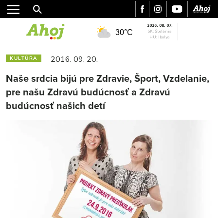
2026. 08. 07.
30°C
SK: Štefánia
HU: Ibolya
2016. 09. 20.
KULTÚRA
Naše srdcia bijú pre Zdravie, Šport, Vzdelanie,
pre našu Zdravú budúcnosť a Zdravú
budúcnosť našich detí