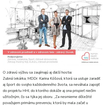
O zdravú výživu sa zaujímajú aj ďalší hostia:
Zubná lekárka, MDDr. Karina Kóšová, ktorá sa usiluje zaradiť
aj šport do svojho každodenného života, sa neváhala zapojiť
do projektu HHI, do ktorého dokáže aj ona prispieť niečím
užitočným, čo sa týka jej oboru. „Za nesmierne dôležité
považujem primárnu prevenciu, ktorá by mala začať u