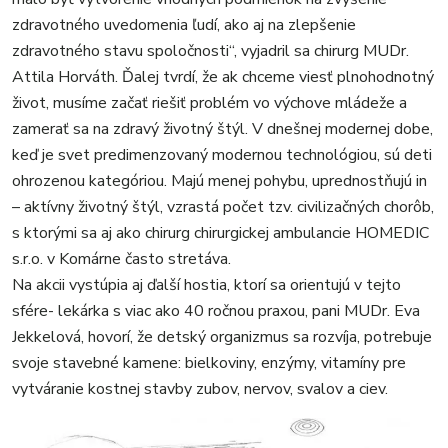
zdravotného uvedomenia ľudí, ako aj na zlepšenie
zdravotného stavu spoločnosti“, vyjadril sa chirurg MUDr.
Attila Horváth. Ďalej tvrdí, že ak chceme viesť plnohodnotný
život, musíme začať riešiť problém vo výchove mládeže a
zamerať sa na zdravý životný štýl. V dnešnej modernej dobe,
keď je svet predimenzovaný modernou technológiou, sú deti
ohrozenou kategóriou. Majú menej pohybu, uprednostňujú in
– aktívny životný štýl, vzrastá počet tzv. civilizačných chorôb,
s ktorými sa aj ako chirurg chirurgickej ambulancie HOMEDIC
s.r.o. v Komárne často stretáva.
Na akcii vystúpia aj ďalší hostia, ktorí sa orientujú v tejto
sfére- lekárka s viac ako 40 ročnou praxou, pani MUDr. Eva
Jekkelová, hovorí, že detský organizmus sa rozvíja, potrebuje
svoje stavebné kamene: bielkoviny, enzýmy, vitamíny pre
vytváranie kostnej stavby zubov, nervov, svalov a ciev.