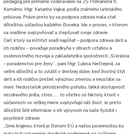
pedagóg pre primárne vzdelávanie na ZŠ Pohraničná 9,
Komárno, Mgr. Katarína Vajkai, podľa známeho latinského
príslovia. Práve preto by sa podpora zdravia mala stať
dôležitou súčasťou každého človeka. Ide o proces, v ktorom
sa snažíme ovplyvňovať a zlepšovať svoje zdravie.
Cieľ, ktorý sa inštitút snaží napĺňať – podpora zdravia detí a
ich rodičov – považuje poradkyňa v oblasti vzťahov a
osobnostného rozvoja a zakladateľka spoločnosti ,,Si krásna
– poradenstvo pre ženy“ , pani Mgr. Ľubica Neštepná, za
veľmi dôležitý a to zvlášť v dnešnej dobe, keď životný štýl
detí a ich rodičov prešiel výraznou zmenou a neustále sa
mení. Nedostatok prirodzeného pohybu, ľahká dostupnosť
nezdravého jedla, stres, …. to všetko sú faktory, ktoré v
súčasnosti vo veľkej miere ovplyvňujú náš život. Je preto
dôležité šíriť informácie o ich vplyvoch na naše fyzické i
psychické zdravie.
„Sme krajinou, ktorá je členom EÚ a našou povinnosťou by
malo byť vytvorenie vhodných podmienok na zvýšenie