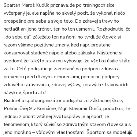
Sparťan Maroš Kudlík priznáva, že po tréningoch síce
vyčerpaný je, ale napĺňa ho skvelý pocit, že vykonal niečo
prospešné pre seba a svoje telo. Do zdravej stravy ho
netlačil ani jeho tréner, ten ho len usmernil. Rozhodnutie, čo
„do seba dá“, záležalo len na ňom, no tvrdí, že človek si
razom všimne pozitívne zmeny, keď napr. prestane
konzumovať sladené nápoje alebo zákusky. Následne si
uvedomí, že takýto stav mu vyhovuje, že všetko úsilie stálo
za to. Celé podujatie je zamerané na podporu zdravia a
prevenciu pred rôznymi ochoreniami, pomocou podpory
zdravého stravovania, zdravej výživy, zdravých stravovacích
návykov, športu atď.
Riaditeľ a spoluorganizátor podujatia zo Základnej školy
Pohraničnej 9 v Komárne, Mgr. Slavomír Ďurčo, podotkol, že
jednou z priorít vitálnej životosprávy je aj šport. Je
fenoménom, ktorý súvisí so zdravotným stavom človeka a s
jeho morálno – vôľovými vlastnosťami. Športom sa modelujú