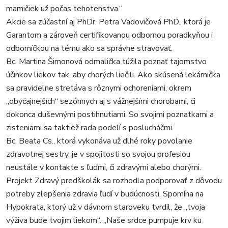
mamičiek už počas tehotenstva.“
Akcie sa zúčastní aj PhDr. Petra Vadovičová PhD., ktorá je
Garantom a zároveň certifikovanou odbornou poradkyňou i
odborníčkou na tému ako sa správne stravovať.
Bc. Martina Šimonová odmalička túžila poznať tajomstvo
účinkov liekov tak, aby chorých liečili. Ako skúsená lekárnička
sa pravidelne stretáva s rôznymi ochoreniami, okrem
„obyčajnejších“ sezónnych aj s vážnejšími chorobami, či
dokonca duševnými postihnutiami. So svojimi poznatkami a
zisteniami sa taktiež rada podelí s poslucháčmi.
Bc. Beata Cs., ktorá vykonáva už dlhé roky povolanie
zdravotnej sestry, je v spojitosti so svojou profesiou
neustále v kontakte s ľuďmi, či zdravými alebo chorými.
Projekt Zdravý predškolák sa rozhodla podporovať z dôvodu
potreby zlepšenia zdravia ľudí v budúcnosti. Spomína na
Hypokrata, ktorý už v dávnom staroveku tvrdil, že „tvoja
výživa bude tvojim liekom“. „Naše srdce pumpuje krv ku