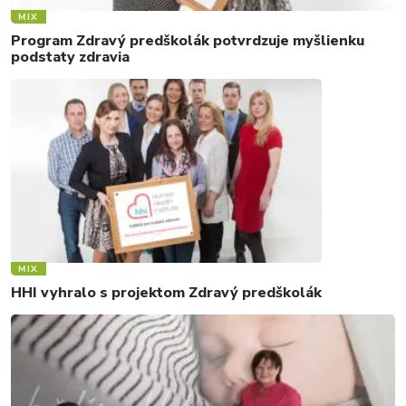
MIX
Program Zdravý predškolák potvrdzuje myšlienku
podstaty zdravia
MIX
HHI vyhralo s projektom Zdravý predškolák