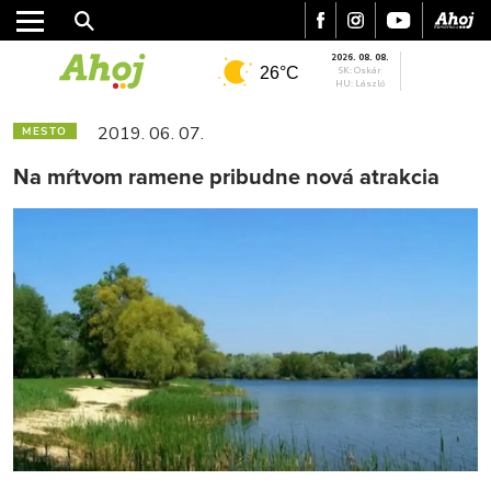
2026. 08. 08.
26°C
SK: Oskár
HU: László
2019. 06. 07.
MESTO
Na mŕtvom ramene pribudne nová atrakcia
MESTO
REGIÓN
ŠPORT
KULTÚRA