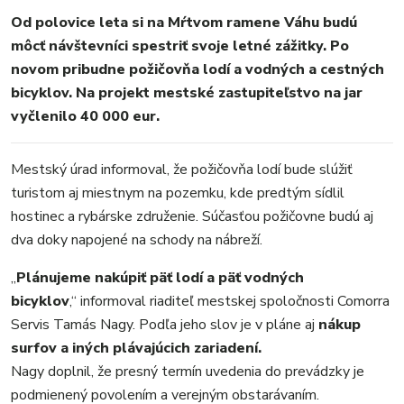
FOTKY
Od polovice leta si na Mŕtvom ramene Váhu budú
VIDEO
môcť návštevníci spestriť svoje letné zážitky. Po
MIX
novom pribudne požičovňa lodí a vodných a cestných
bicyklov. Na projekt mestské zastupiteľstvo na jar
vyčlenilo 40 000 eur.
Mestský úrad informoval, že požičovňa lodí bude slúžiť
turistom aj miestnym na pozemku, kde predtým sídlil
hostinec a rybárske združenie. Súčasťou požičovne budú aj
dva doky napojené na schody na nábreží.
„
Plánujeme nakúpiť päť lodí a päť vodných
bicyklov
,“ informoval riaditeľ mestskej spoločnosti Comorra
Servis Tamás Nagy. Podľa jeho slov je v pláne aj
nákup
surfov a iných plávajúcich zariadení.
Nagy doplnil, že presný termín uvedenia do prevádzky je
podmienený povolením a verejným obstarávaním.