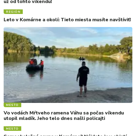
už od tohto víkendu!
REGIÓN
Leto v Komárne a okolí: Tieto miesta musíte navštíviť!
MESTO
Vo vodách Mŕtveho ramena Váhu sa počas víkendu
utopil mladík. Jeho telo dnes našli policajti
MESTO