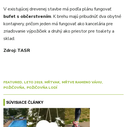
V existujúcej drevenej stavbe má podľa plánu fungovať
bufet s občerstvením
. K brehu majú pribudnúť dva obytné
kontajnery, pričom jeden má fungovať ako kancelária pre
zriaďovanie výpožičiek a druhý ako priestor pre toalety a
sklad.
Zdroj: TASR
FEATURED
LETO 2019
MŔTVAK
MŔTVE RAMENO VÁHU
POŽIČOVŇA
POŽIČOVŇA LODÍ
SÚVISIACE ČLÁNKY