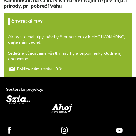
Samoobslužná sauna v Komárne? Nájdete ju v objatí
prírody, pri pobreží Váhu
ČITATEĽKÉ TIPY
Ak by ste mali tipy, návrhy či pripomienky k AHOJ KOMÁRNO,
dajte nám vedieť.
Srdečne očakávame všetky návrhy a pripomienky kľudne aj
anonymne.
Pošlite nám správu
Sesterské projekty: