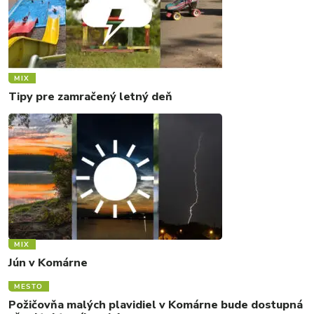
MIX
Tipy pre zamračený letný deň
MIX
Jún v Komárne
MESTO
Požičovňa malých plavidiel v Komárne bude dostupná