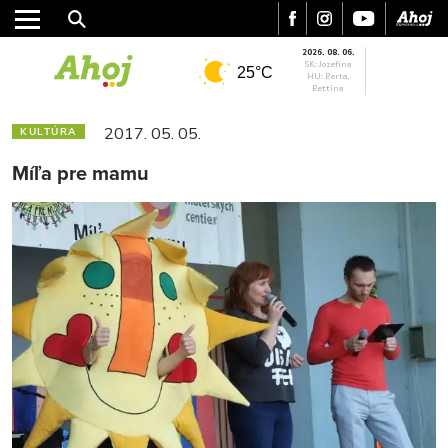
2026. 08. 06.
SK: Jozefína
25°C
HU: Berta,
Bettina
2017. 05. 05.
KULTÚRA
Míľa pre mamu
MESTO