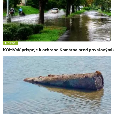
MESTO
KOMVaK prispeje k ochrane Komárna pred prívalovými d