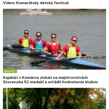
Video: Komarátsky detský festival
MESTO
Kajakári z Komárna získali na majstrovstvách
Slovenska 52 medailí a ovládli hodnotenie klubov