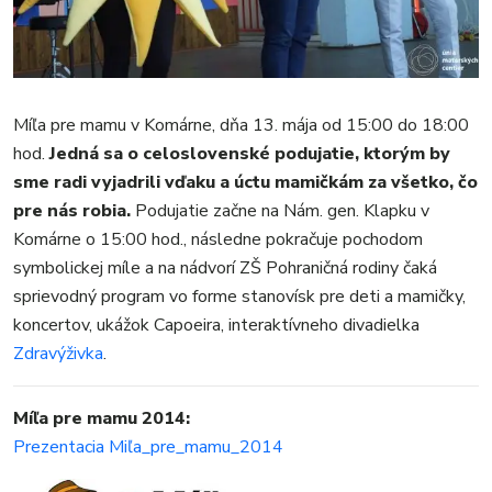
REGIÓN
ŠPORT
KULTÚRA
FOTKY
Míľa pre mamu v Komárne, dňa 13. mája od 15:00 do 18:00
VIDEO
hod.
Jedná sa o celoslovenské podujatie, ktorým by
MIX
sme radi vyjadrili vďaku a úctu mamičkám za všetko, čo
pre nás robia.
Podujatie začne na Nám. gen. Klapku v
Komárne o 15:00 hod., následne pokračuje pochodom
symbolickej míle a na nádvorí ZŠ Pohraničná rodiny čaká
sprievodný program vo forme stanovísk pre deti a mamičky,
koncertov, ukážok Capoeira, interaktívneho divadielka
Zdravýživka
.
Míľa pre mamu 2014:
Prezentacia Miľa_pre_mamu_2014