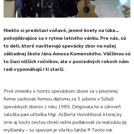
MESTO
REGIÓN
ŠPORT
KULTÚRA
Niekto si predstaví voňavé, jemné kvety na lúke…
FOTKY
pohojdávajúce sa v rytme letného vánku.
Pre nás, sú
VIDEO
to deti, ktoré navštevujú spevácky zbor na našej
MIX
základnej škole Jána Amosa Komenského. Väčšinou sú
to žiaci nižších ročníkov, ale v posledných rokoch nám
radi vypomáhajú i tí starší.
Prvé zmienky o tomto speváckom zbore sa v písomnej
forme zachovali formou diplomu za 3. pásmo v Súťaži
speváckych zborov z roku 1985. Dirigovala ho a zároveň
založila pani učiteľka Mgr. Alžbeta Horváthová, ktorej by
sme aj touto cestou chceli veľmi poďakovať za realizáciu jej
myšlienky – so spevom je všetko ľahšie !!! Tento rok