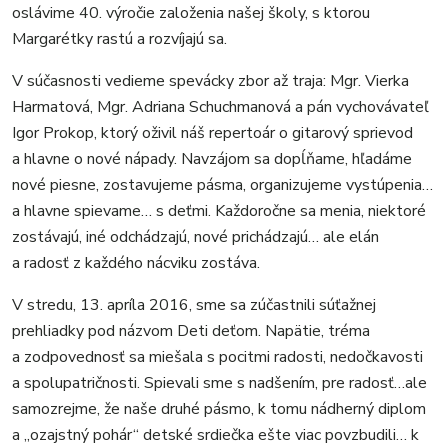
oslávime 40. výročie založenia našej školy, s ktorou
Margarétky rastú a rozvíjajú sa.
V súčasnosti vedieme spevácky zbor až traja: Mgr. Vierka
Harmatová, Mgr. Adriana Schuchmanová a pán vychovávateľ
Igor Prokop, ktorý oživil náš repertoár o gitarový sprievod
a hlavne o nové nápady. Navzájom sa dopĺňame, hľadáme
nové piesne, zostavujeme pásma, organizujeme vystúpenia…
a hlavne spievame… s deťmi. Každoročne sa menia, niektoré
zostávajú, iné odchádzajú, nové prichádzajú… ale elán
a radosť z každého nácviku zostáva.
V stredu, 13. apríla 2016, sme sa zúčastnili súťažnej
prehliadky pod názvom Deti deťom. Napätie, tréma
a zodpovednosť sa miešala s pocitmi radosti, nedočkavosti
a spolupatričnosti. Spievali sme s nadšením, pre radosť…ale
samozrejme, že naše druhé pásmo, k tomu nádherný diplom
a „ozajstný pohár“ detské srdiečka ešte viac povzbudili… k