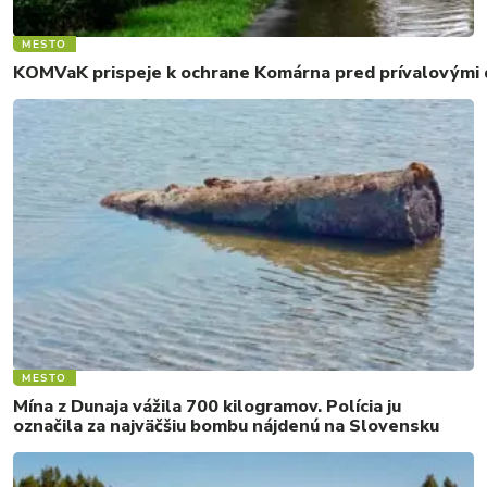
MESTO
KOMVaK prispeje k ochrane Komárna pred prívalovými d
MESTO
Mína z Dunaja vážila 700 kilogramov. Polícia ju
označila za najväčšiu bombu nájdenú na Slovensku