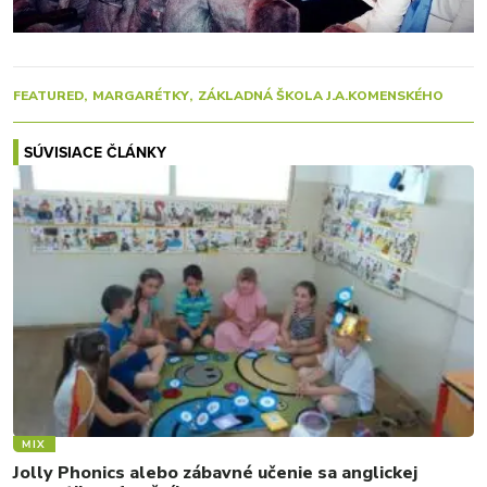
FEATURED
MARGARÉTKY
ZÁKLADNÁ ŠKOLA J.A.KOMENSKÉHO
SÚVISIACE ČLÁNKY
MIX
Jolly Phonics alebo zábavné učenie sa anglickej