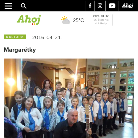
2026. 08. 07.
25°C
SK: Štefánia
HU: Ibolya
2016. 04. 21.
KULTÚRA
Margarétky