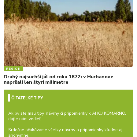
REGIÓN
Druhý najsuchší júl od roku 1872: v Hurbanove
napršali len štyri milimetre
ČITATEĽKÉ TIPY
Ak by ste mali tipy, návrhy či pripomienky k AHOJ KOMÁRNO,
dajte nám vedieť.
Srdečne očakávame všetky návrhy a pripomienky kľudne aj
anonymne.