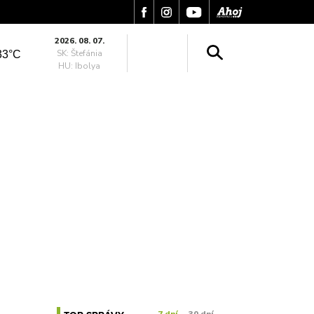
2026. 08. 07.
SK: Štefánia
33°C
HU: Ibolya