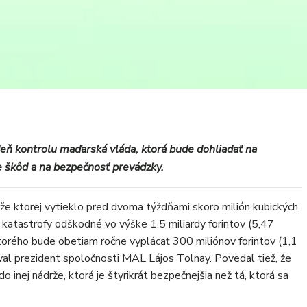
deň kontrolu maďarská vláda, ktorá bude dohliadať na
e škôd a na bezpečnosť prevádzky.
že ktorej vytieklo pred dvoma týždňami skoro milión kubických
 katastrofy odškodné vo výške 1,5 miliardy forintov (5,47
 ktorého bude obetiam ročne vyplácať 300 miliónov forintov (1,1
val prezident spoločnosti MAL Lájos Tolnay. Povedal tiež, že
do inej nádrže, ktorá je štyrikrát bezpečnejšia než tá, ktorá sa