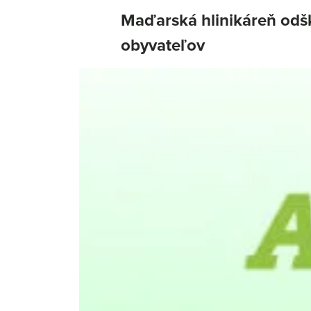
Maďarská hlinikáreň odš
obyvateľov