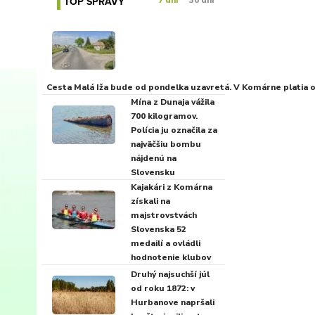
TOP SPRÁVY
7 dní
30 dní
Cesta Malá Iža bude od pondelka uzavretá. V Komárne platia
Mína z Dunaja vážila
700 kilogramov.
Polícia ju označila za
najväčšiu bombu
nájdenú na
Slovensku
Kajakári z Komárna
získali na
majstrovstvách
Slovenska 52
medailí a ovládli
hodnotenie klubov
Druhý najsuchší júl
od roku 1872: v
Hurbanove napršali