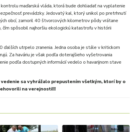
 kontrolu maďarská vláda, ktorá bude dohliadať na vyplatenie
ezpečnosť prevádzky. Jedovatý kal, ktorý unikol po pretrhnutí
itých obcí, zamoril 40 štvorcových kilometrov pôdy vrátane
 čím spôsobil najhoršiu ekologickú katastrofu v histórii
0 ďalších utrpelo zranenia. Jedna osoba je stále v kritickom
rujú. Za haváriu je však podľa doterajšieho vyšetrovania
enie podľa dostupných informácií vedelo o havarijnom stave
 vedenie sa vyhrážalo prepustením všetkým, ktorí by o
hovorili na verejnosti!!!