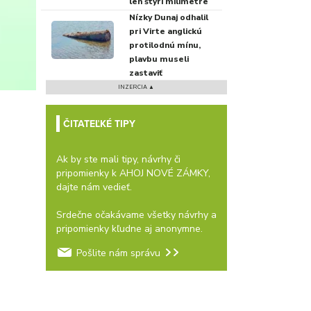
len štyri milimetre
Nízky Dunaj odhalil
pri Virte anglickú
protilodnú mínu,
plavbu museli
zastaviť
INZERCIA ▲
ČITATEĽKÉ TIPY
Ak by ste mali tipy, návrhy či
pripomienky k AHOJ NOVÉ ZÁMKY,
dajte nám vedieť.
Srdečne očakávame všetky návrhy a
pripomienky kľudne aj anonymne.
Pošlite nám správu