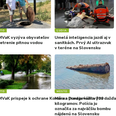
STO
ĽUDIA
VaK vyzýva obyvateľov
Umelá inteligencia jazdí aj v
šetrenie pitnou vodou
sanitkách. Prvý AI ultrazvuk
v teréne na Slovensku
STO
MESTO
VaK prispeje k ochrane Komárna pred prívalovými dažďam
Mína z Dunaja vážila 700
kilogramov. Polícia ju
označila za najväčšiu bombu
nájdenú na Slovensku