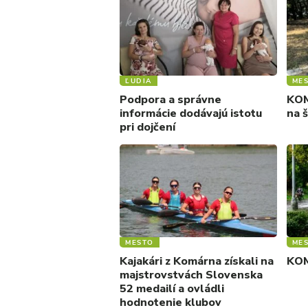
ĽUDIA
ME
Podpora a správne
KOM
informácie dodávajú istotu
na 
pri dojčení
MESTO
ME
Kajakári z Komárna získali na
KOM
majstrovstvách Slovenska
52 medailí a ovládli
hodnotenie klubov