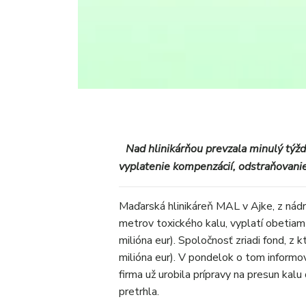
Nad hlinikárňou prevzala minulý týž
vyplatenie kompenzácií, odstraňovani
Maďarská hlinikáreň MAL v Ajke, z nádr
metrov toxického kalu, vyplatí obetiam
milióna eur). Spoločnosť zriadi fond, z
milióna eur). V pondelok o tom informo
firma už urobila prípravy na presun kalu 
pretrhla.