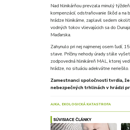
Nad hlinikárňou prevzala minulý týždeň
kompenzácií, odstraňovanie škôd a na b
hrádze hlinikárne, zaplavil sedem okol
vodných tokov vlievajúcich sa do Dunaja,
Maďarska.
Zahynulo pri nej najmenej osem ľudí, 15
stave. Príčiny nehody úrady stále vyšet
zodpovedná hlinikáreň MAL, ktorej ved
hrádze, no situáciu adekvátne neriešilo.
Zamestnanci spoločnosti tvrdia, že
nebezpečných trhlinách v hrádzi pre
AJKA
EKOLOGICKÁ KATASTROFA
SÚVISIACE ČLÁNKY