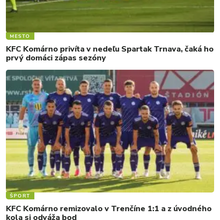
MESTO
KFC Komárno privíta v nedeľu Spartak Trnava, čaká ho
prvý domáci zápas sezóny
ŠPORT
KFC Komárno remizovalo v Trenčíne 1:1 a z úvodného
kola si odváža bod