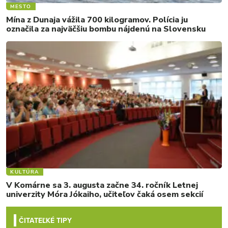
MESTO
Mína z Dunaja vážila 700 kilogramov. Polícia ju
označila za najväčšiu bombu nájdenú na Slovensku
KULTÚRA
V Komárne sa 3. augusta začne 34. ročník Letnej
univerzity Móra Jókaiho, učiteľov čaká osem sekcií
ČITATEĽKÉ TIPY