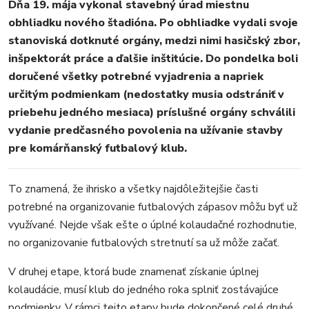
Dňa 19. mája vykonal stavebný úrad miestnu
ŠPORT
obhliadku nového štadióna. Po obhliadke vydali svoje
KULTÚRA
stanoviská dotknuté orgány, medzi nimi hasičský zbor,
FOTKY
inšpektorát práce a ďalšie inštitúcie. Do pondelka boli
VIDEO
doručené všetky potrebné vyjadrenia a napriek
určitým podmienkam (nedostatky musia odstrániť v
MIX
priebehu jedného mesiaca) príslušné orgány schválili
vydanie predčasného povolenia na užívanie stavby
pre komárňanský futbalový klub.
To znamená, že ihrisko a všetky najdôležitejšie časti
potrebné na organizovanie futbalových zápasov môžu byť už
využívané. Nejde však ešte o úplné kolaudačné rozhodnutie,
no organizovanie futbalových stretnutí sa už môže začať.
V druhej etape, ktorá bude znamenať získanie úplnej
kolaudácie, musí klub do jedného roka splniť zostávajúce
podmienky. V rámci tejto etapy bude dokončené celé druhé