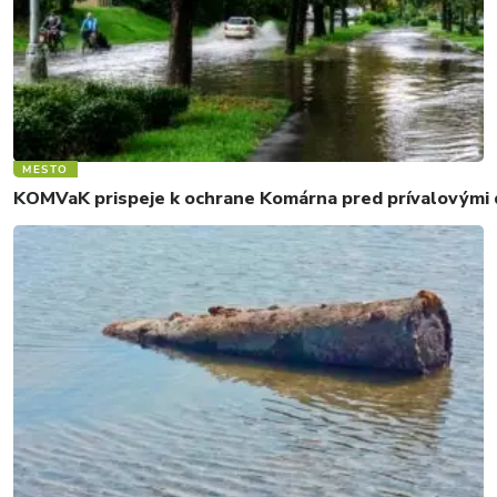
MESTO
KOMVaK prispeje k ochrane Komárna pred prívalovými d