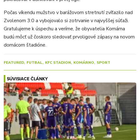
Počas víkendu mužstvo v barážovom stretnutí zvíťazilo nad
Zvolenom 3:0 a vybojovalo si zotrvanie v najvyššej súťaži.
Gratulujeme k úspechu a veríme, že obyvatelia Komárna
budú môcť už čoskoro sledovať prvoligové zápasy na novom
domácom štadióne.
FEATURED
FUTBAL
KFC STADION
KOMÁRNO
SPORT
SÚVISIACE ČLÁNKY