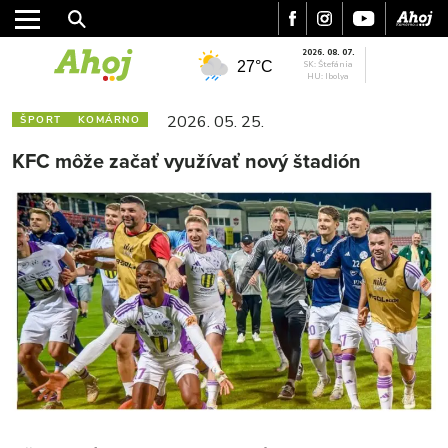
2026. 08. 07.
27°C
SK: Štefánia
HU: Ibolya
2026. 05. 25.
ŠPORT
KOMÁRNO
KFC môže začať využívať nový štadión
MESTO
REGIÓN