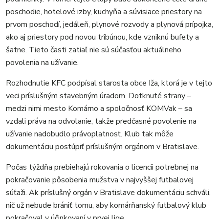
poschodie, hotelové izby, kuchyňa a súvisiace priestory na
prvom poschodí, jedáleň, plynové rozvody a plynová prípojka,
ako aj priestory pod novou tribúnou, kde vzniknú bufety a
šatne. Tieto časti zatiaľ nie sú súčasťou aktuálneho
povolenia na užívanie.
Rozhodnutie KFC podpísal starosta obce Iža, ktorá je v tejto
veci príslušným stavebným úradom. Dotknuté strany –
medzi nimi mesto Komárno a spoločnosť KOMVak – sa
vzdali práva na odvolanie, takže predčasné povolenie na
užívanie nadobudlo právoplatnosť. Klub tak môže
dokumentáciu postúpiť príslušným orgánom v Bratislave.
Počas týždňa prebiehajú rokovania o licencii potrebnej na
pokračovanie pôsobenia mužstva v najvyššej futbalovej
súťaži. Ak príslušný orgán v Bratislave dokumentáciu schváli,
nič už nebude brániť tomu, aby komárňanský futbalový klub
pokračoval v účinkovaní v prvej lige.