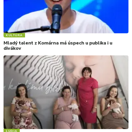
KULTÚRA
Mladý talent z Komárna má úspech u publika i u
divákov
ĽUDIA