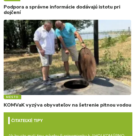
Podpora a správne informácie dodávajú istotu pri
dojčení
MESTO
KOMVaK vyzýva obyvateľov na šetrenie pitnou vodou
ČITATEĽKÉ TIPY
Ak by ste mali tipy, návrhy či pripomienky k AHOJ KOMÁRNO,