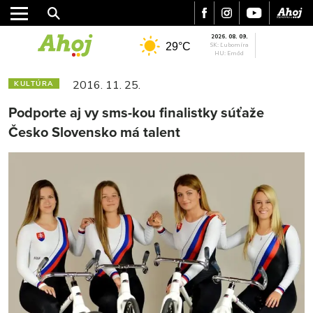
2026. 08. 09.
29°C
SK: Ľubomíra
HU: Emőd
2016. 11. 25.
KULTÚRA
Podporte aj vy sms-kou finalistky súťaže
Česko Slovensko má talent
MESTO
REGIÓN
ŠPORT