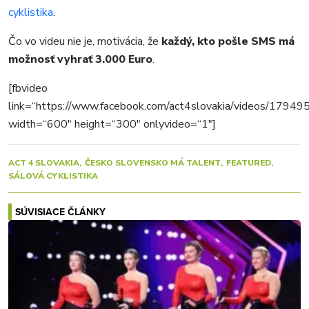
cyklistika
.
Čo vo videu nie je, motivácia, že
každý, kto pošle SMS má
možnosť vyhrať 3.000 Euro
.
[fbvideo
link=“https://www.facebook.com/act4slovakia/videos/179
width=“600″ height=“300″ onlyvideo=“1″]
ACT 4 SLOVAKIA
ČESKO SLOVENSKO MÁ TALENT
FEATURED
SÁLOVÁ CYKLISTIKA
SÚVISIACE ČLÁNKY