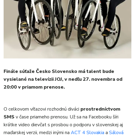
KULTÚRA
FOTKY
VIDEO
MIX
Finále súťaže Česko Slovensko má talent bude
vysielané na televízii JOJ, v nedľu 27. novembra od
20:00 v priamom prenose.
O celkovom víťazovi rozhodnú diváci
prostredníctvom
SMS
v čase priameho prenosu. Už sa na Facebooku šíri
krátke video dievčat s prosbou o podporu v slovenskej aj
maďarskej verzii, medzi inými na
ACT 4 Slovakia
a
Sálová