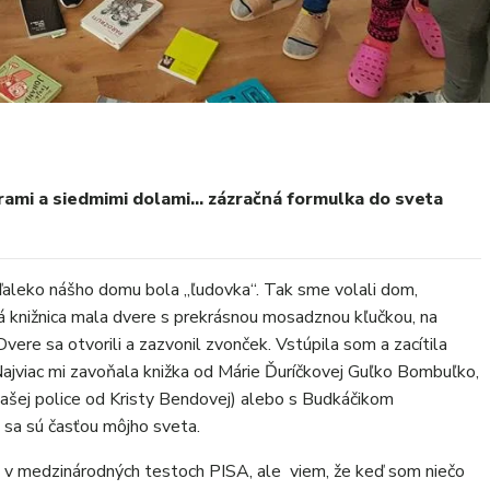
orami a siedmimi dolami… zázračná formulka do sveta
ďaleko nášho domu bola „ľudovka“. Tak sme volali dom,
tá knižnica mala dvere s prekrásnou mosadznou kľučkou, na
 Dvere sa otvorili a zazvonil zvonček. Vstúpila som a zacítila
 Najviac mi zavoňala knižka od Márie Ďuríčkovej Guľko Bombuľko,
ašej police od Kristy Bendovej) alebo s Budkáčikom
i sa sú časťou môjho sveta.
 v medzinárodných testoch PISA, ale viem, že keď som niečo