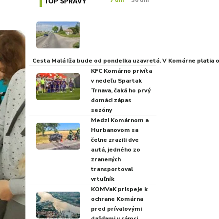
TOP SPRÁVY
7 dní
30 dní
Cesta Malá Iža bude od pondelka uzavretá. V Komárne platia
KFC Komárno privíta
v nedeľu Spartak
Trnava, čaká ho prvý
domáci zápas
sezóny
Medzi Komárnom a
Hurbanovom sa
čelne zrazili dve
autá, jedného zo
zranených
transportoval
vrtuľník
KOMVaK prispeje k
ochrane Komárna
pred prívalovými
dažďami v rámci