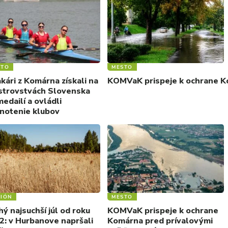
STO
MESTO
kári z Komárna získali na
KOMVaK prispeje k ochrane Ko
strovstvách Slovenska
edailí a ovládli
notenie klubov
IÓN
MESTO
ý najsuchší júl od roku
KOMVaK prispeje k ochrane
2: v Hurbanove napršali
Komárna pred prívalovými