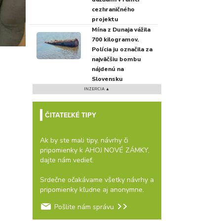
cezhraničného
projektu
Mína z Dunaja vážila
700 kilogramov.
Polícia ju označila za
najväčšiu bombu
nájdenú na
Slovensku
INZERCIA ▲
ČITATEĽKÉ TIPY
Ak by ste mali tipy, návrhy či
pripomienky k AHOJ NOVÉ ZÁMKY,
dajte nám vedieť.
Srdečne očakávame všetky návrhy a
pripomienky kľudne aj anonymne.
Pošlite nám správu