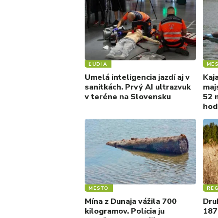
ĽUDIA
ME
Umelá inteligencia jazdí aj v
Kaja
sanitkách. Prvý AI ultrazvuk
maj
v teréne na Slovensku
52 m
hod
MESTO
REG
Mína z Dunaja vážila 700
Druh
kilogramov. Polícia ju
187