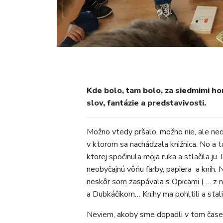
Kde bolo, tam bolo, za siedmimi h
slov, fantázie a predstavivosti.
Možno vtedy pršalo, možno nie, ale ne
v ktorom sa nachádzala knižnica. No a 
ktorej spočinula moja ruka a stlačila ju.
neobyčajnú vôňu farby, papiera a kníh.
neskôr som zaspávala s Opicami ( … z n
a Dubkáčikom… Knihy ma pohltili a stal
Neviem, akoby sme dopadli v tom čase