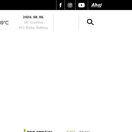
2026. 08. 06.
SK: Jozefína
39°C
HU: Berta, Bettina