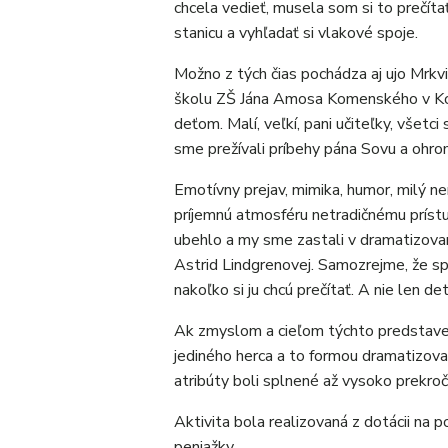
chcela vedieť, musela som si to prečíta
stanicu a vyhľadať si vlakové spoje.
Možno z tých čias pochádza aj ujo Mrkvič
školu ZŠ Jána Amosa Komenského v Komá
deťom. Malí, veľkí, pani učiteľky, všet
sme prežívali príbehy pána Sovu a ohro
Emotívny prejav, mimika, humor, milý nen
príjemnú atmosféru netradičnému prístu
ubehlo a my sme zastali v dramatizovano
Astrid Lindgrenovej. Samozrejme, že sp
nakoľko si ju chcú prečítať. A nie len deti
Ak zmyslom a cieľom týchto predstavení
jediného herca a to formou dramatizov
atribúty boli splnené až vysoko prekro
Aktivita bola realizovaná z dotácii na
peniažky.