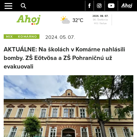
2026. 08. 07.
32°C
SK: Štefánia
HU: Ibolya
2024. 05. 07.
MIX
KOMÁRNO
AKTUÁLNE: Na školách v Komárne nahlásili
bomby. ZŠ Eötvösa a ZŠ Pohraničnú už
evakuovali