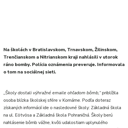
Na školách v Bratislavskom, Trnavskom, Žilinskom,
Trenčianskom a Nitrianskom kraji nahlásili v utorok
ráno bomby. Polícia oznámenia preveruje. Informovala
o tom na sociálnej sieti.
„Školy dostali výhražné emaile ohľadom bômb,“
priblížila
osoba blízka školskej sfére v Komárne. Podľa doteraz
získaných informácií ide o nasledovné školy: Základná škola
na ul. Eötvösa a Základná škola Pohraničná. Školy berú
nahlásenie bômb vážne, kvôli udalostiam uplynulého